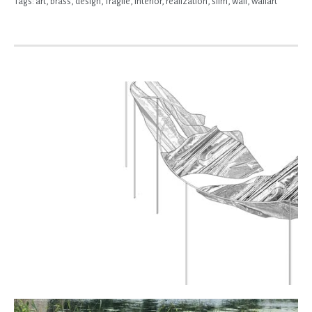
Tags:
art
,
brass
,
design
,
fragile
,
interior
,
realization
,
slim
,
wall
,
wallart