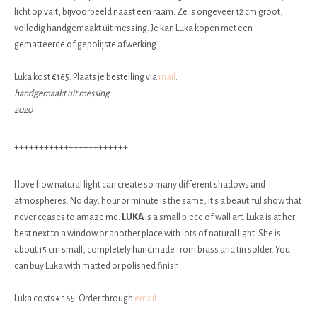
licht op valt, bijvoorbeeld naast een raam. Ze is ongeveer 12 cm groot,
volledig handgemaakt uit messing. Je kan Luka kopen met een
gematteerde of gepolijste afwerking.
Luka kost €165. Plaats je bestelling via
mail
.
handgemaakt uit messing
2020
+++++++++++++++++++++++
I love how natural light can create so many different shadows and
atmospheres. No day, hour or minute is the same, it's a beautiful show that
never ceases to amaze me.
LUKA
is a small piece of wall art. Luka is at her
best next to a window or another place with lots of natural light. She is
about 15 cm small, completely handmade from brass and tin solder. You
can buy Luka with matted or polished finish.
Luka costs € 165. Order through
email
.