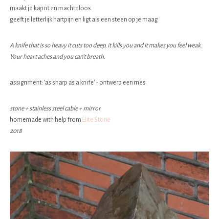
maakt je kapot en machteloos
geeft je letterlijk hartpijn en ligt als een steen op je maag
A knife that is so heavy it cuts too deep, it kills you and it makes you feel weak.
Your heart aches and you can't breath.
assignment: 'as sharp as a knife' - ontwerp een mes
stone + stainless steel cable + mirror
homemade with help from
Elite Stone
2018